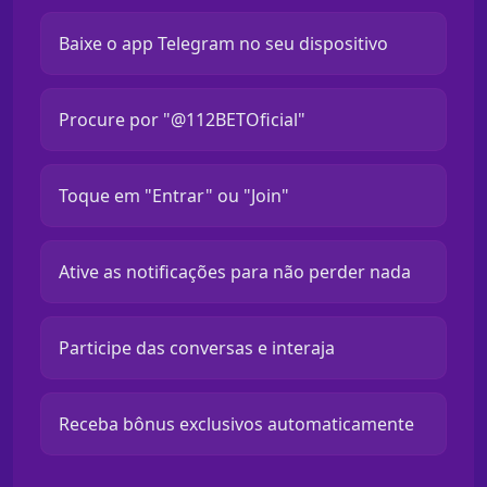
Baixe o app Telegram no seu dispositivo
Procure por "@112BETOficial"
Toque em "Entrar" ou "Join"
Ative as notificações para não perder nada
Participe das conversas e interaja
Receba bônus exclusivos automaticamente