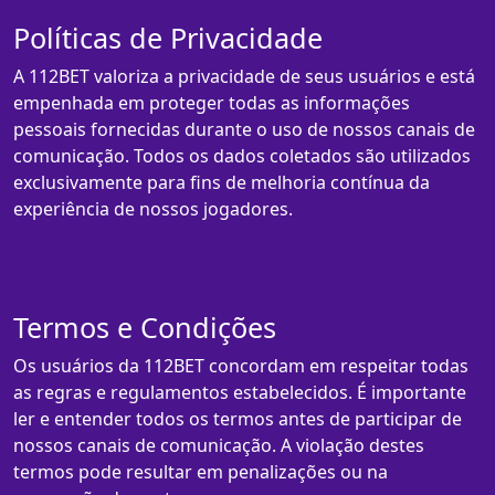
Políticas de Privacidade
A 112BET valoriza a privacidade de seus usuários e está
empenhada em proteger todas as informações
pessoais fornecidas durante o uso de nossos canais de
comunicação. Todos os dados coletados são utilizados
exclusivamente para fins de melhoria contínua da
experiência de nossos jogadores.
Termos e Condições
Os usuários da 112BET concordam em respeitar todas
as regras e regulamentos estabelecidos. É importante
ler e entender todos os termos antes de participar de
nossos canais de comunicação. A violação destes
termos pode resultar em penalizações ou na