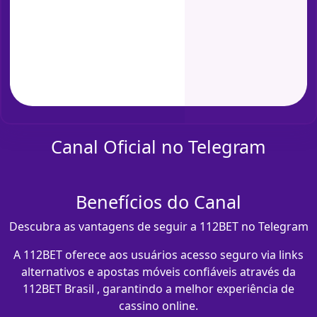
Canal Oficial no Telegram
Benefícios do Canal
Descubra as vantagens de seguir a 112BET no Telegram
A 112BET oferece aos usuários acesso seguro via links
alternativos e apostas móveis confiáveis através da
112BET Brasil , garantindo a melhor experiência de
cassino online.