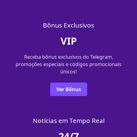
Bônus Exclusivos
VIP
Receba bônus exclusivos do Telegram,
promoções especiais e códigos promocionais
únicos!
Ver Bônus
Notícias em Tempo Real
24/7