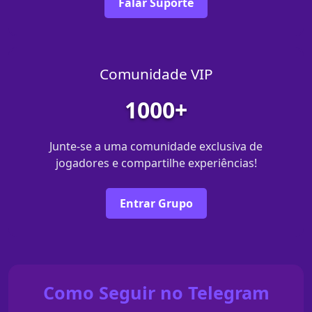
Falar Suporte
Comunidade VIP
1000+
Junte-se a uma comunidade exclusiva de
jogadores e compartilhe experiências!
Entrar Grupo
Como Seguir no Telegram