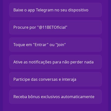
Baixe o app Telegram no seu dispositivo
Procure por "@11BETOficial"
Toque em "Entrar" ou "Join"
Ative as notificações para não perder nada
Participe das conversas e interaja
Receba bônus exclusivos automaticamente