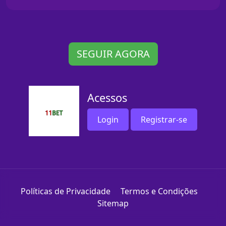
SEGUIR AGORA
Acessos
Login
Registrar-se
Políticas de Privacidade
Termos e Condições
Sitemap