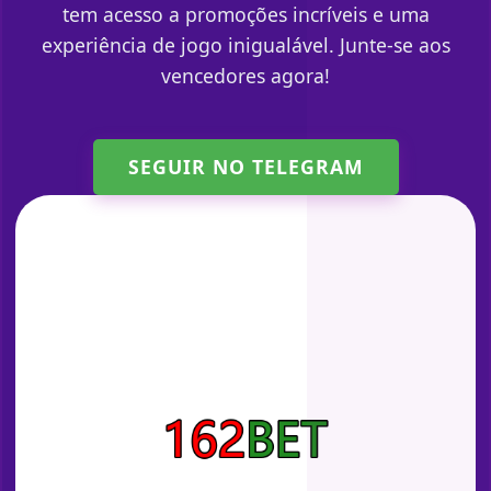
tem acesso a promoções incríveis e uma
experiência de jogo inigualável. Junte-se aos
vencedores agora!
SEGUIR NO TELEGRAM