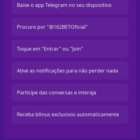
Baixe o app Telegram no seu dispositivo
Procure por "@162BETOficial"
Toque em "Entrar" ou "Join"
Ative as notificações para não perder nada
Participe das conversas e interaja
Receba bônus exclusivos automaticamente