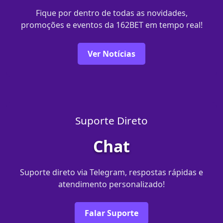
Fique por dentro de todas as novidades,
promoções e eventos da 162BET em tempo real!
Ver Notícias
Suporte Direto
Chat
Suporte direto via Telegram, respostas rápidas e
atendimento personalizado!
Falar Suporte