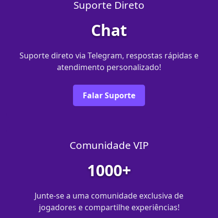
Suporte Direto
Chat
Suporte direto via Telegram, respostas rápidas e
atendimento personalizado!
Falar Suporte
Comunidade VIP
1000+
Junte-se a uma comunidade exclusiva de
jogadores e compartilhe experiências!