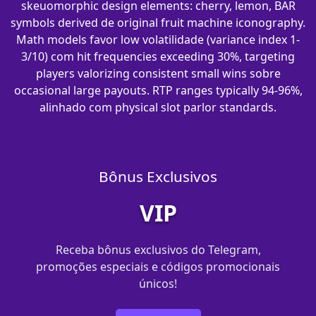
skeuomorphic design elements: cherry, lemon, BAR
symbols derived de original fruit machine iconography.
Math models favor low volatilidade (variance index 1-
3/10) com hit frequencies exceeding 30%, targeting
players valorizing consistent small wins sobre
occasional large payouts. RTP ranges typically 94-96%,
alinhado com physical slot parlor standards.
Bônus Exclusivos
VIP
Receba bônus exclusivos do Telegram,
promoções especiais e códigos promocionais
únicos!