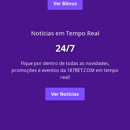
Ver Bônus
Notícias em Tempo Real
24/7
Fique por dentro de todas as novidades,
promoções e eventos da 187BET.COM em tempo
real!
Ver Notícias