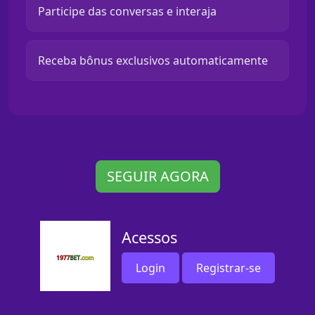
Participe das conversas e interaja
Receba bônus exclusivos automaticamente
SEGUIR AGORA
Acessos
Login
Registrar-se