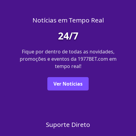
Notícias em Tempo Real
24/7
Fique por dentro de todas as novidades,
promoções e eventos da 1977BET.com em
tempo real!
Ver Notícias
Suporte Direto