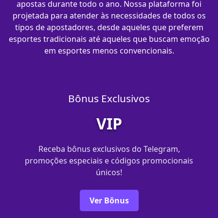
apostas durante todo o ano. Nossa plataforma foi
projetada para atender às necessidades de todos os
tipos de apostadores, desde aqueles que preferem
esportes tradicionais até aqueles que buscam emoção
em esportes menos convencionais.
Bônus Exclusivos
VIP
Receba bônus exclusivos do Telegram,
promoções especiais e códigos promocionais
únicos!
Ver Bônus