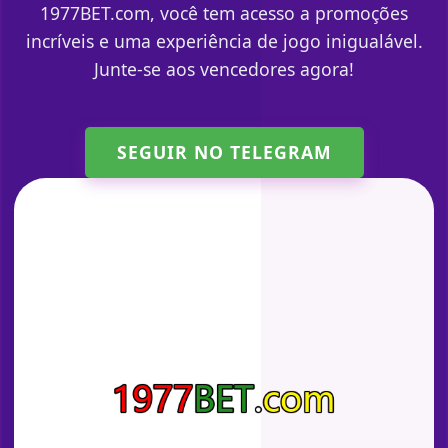
1977BET.com, você tem acesso a promoções
incríveis e uma experiência de jogo inigualável.
Junte-se aos vencedores agora!
SEGUIR NO TELEGRAM