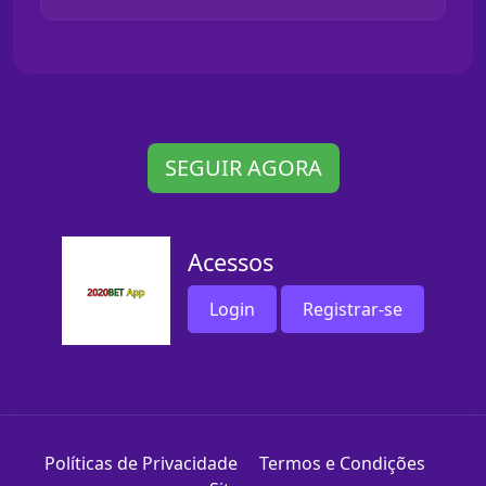
SEGUIR AGORA
Acessos
Login
Registrar-se
Políticas de Privacidade
Termos e Condições