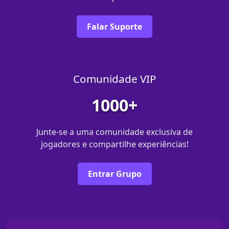
Falar Suporte
Comunidade VIP
1000+
Junte-se a uma comunidade exclusiva de
jogadores e compartilhe experiências!
Entrar Grupo