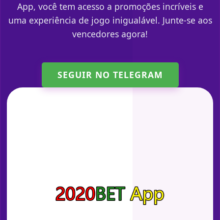
App, você tem acesso a promoções incríveis e
uma experiência de jogo inigualável. Junte-se aos
vencedores agora!
SEGUIR NO TELEGRAM