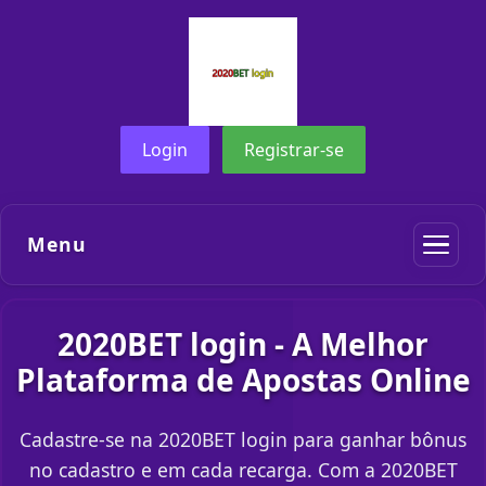
Login
Registrar-se
Menu
2020BET login - A Melhor
Plataforma de Apostas Online
Cadastre-se na 2020BET login para ganhar bônus
no cadastro e em cada recarga. Com a 2020BET