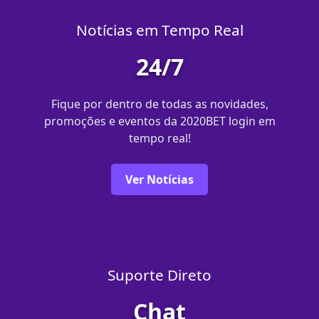
Notícias em Tempo Real
24/7
Fique por dentro de todas as novidades,
promoções e eventos da 2020BET login em
tempo real!
Ver Notícias
Suporte Direto
Chat