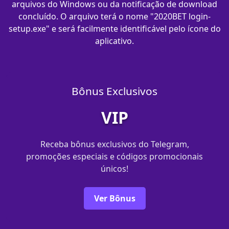
arquivos do Windows ou da notificação de download
concluído. O arquivo terá o nome "2020BET login-
setup.exe" e será facilmente identificável pelo ícone do
aplicativo.
Bônus Exclusivos
VIP
Receba bônus exclusivos do Telegram,
promoções especiais e códigos promocionais
únicos!
Ver Bônus