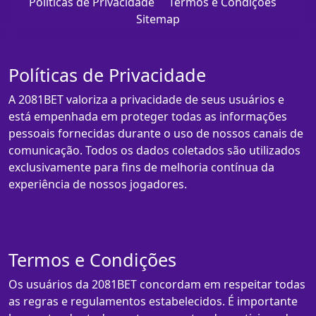
Políticas de Privacidade
Termos e Condições
Sitemap
Políticas de Privacidade
A 2081BET valoriza a privacidade de seus usuários e
está empenhada em proteger todas as informações
pessoais fornecidas durante o uso de nossos canais de
comunicação. Todos os dados coletados são utilizados
exclusivamente para fins de melhoria contínua da
experiência de nossos jogadores.
Termos e Condições
Os usuários da 2081BET concordam em respeitar todas
as regras e regulamentos estabelecidos. É importante