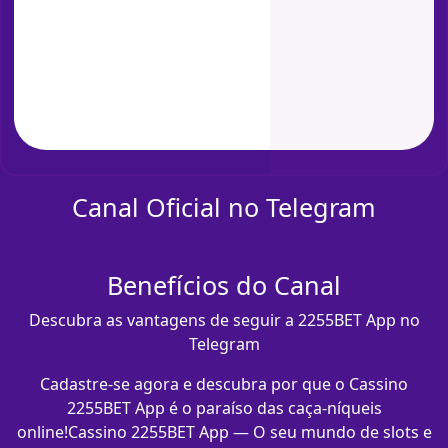
Canal Oficial no Telegram
Benefícios do Canal
Descubra as vantagens de seguir a 2255BET App no
Telegram
Cadastre-se agora e descubra por que o Cassino
2255BET App é o paraíso das caça-níqueis
online!Cassino 2255BET App — O seu mundo de slots e