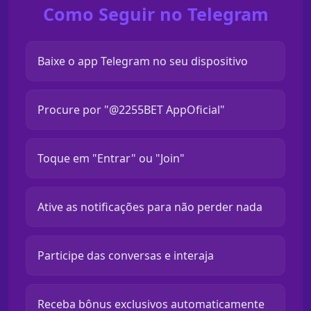
Como Seguir no Telegram
Baixe o app Telegram no seu dispositivo
Procure por "@2255BET AppOficial"
Toque em "Entrar" ou "Join"
Ative as notificações para não perder nada
Participe das conversas e interaja
Receba bônus exclusivos automaticamente