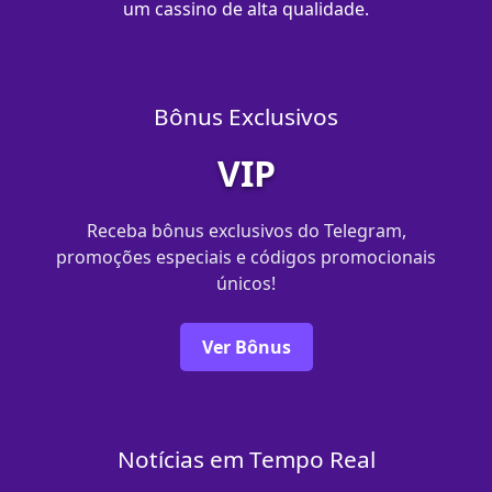
um cassino de alta qualidade.
Bônus Exclusivos
VIP
Receba bônus exclusivos do Telegram,
promoções especiais e códigos promocionais
únicos!
Ver Bônus
Notícias em Tempo Real