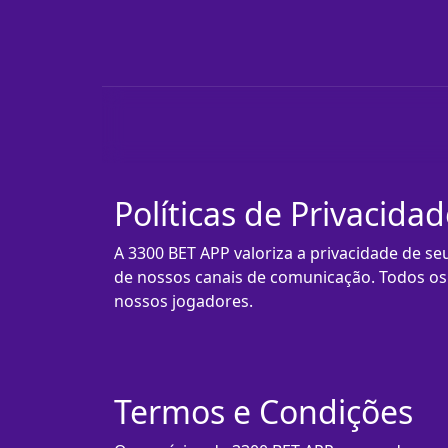
Políticas de Privacida
A 3300 BET APP valoriza a privacidade de s
de nossos canais de comunicação. Todos os 
nossos jogadores.
Termos e Condições