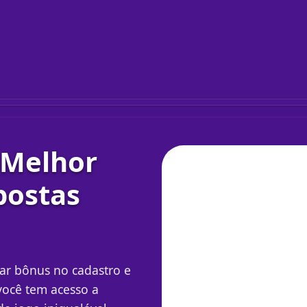
 Melhor
postas
ar bônus no cadastro e
você tem acesso a