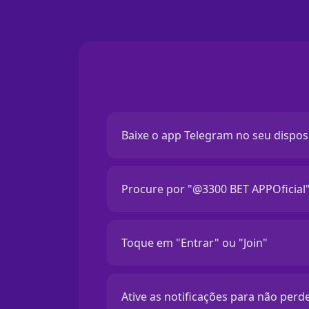
Baixe o app Telegram no seu disposi
Procure por "@3300 BET APPOficial
Toque em "Entrar" ou "Join"
Ative as notificações para não perd