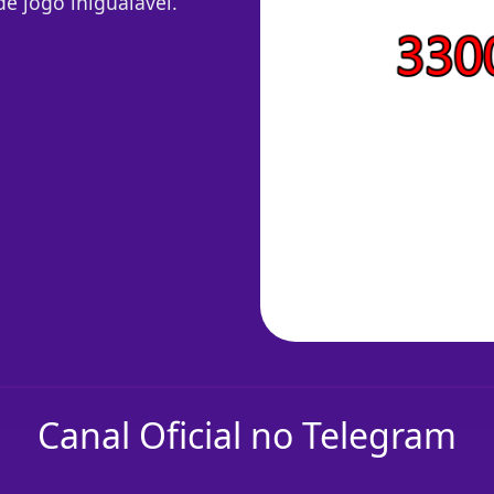
e jogo inigualável.
Canal Oficial no Telegram