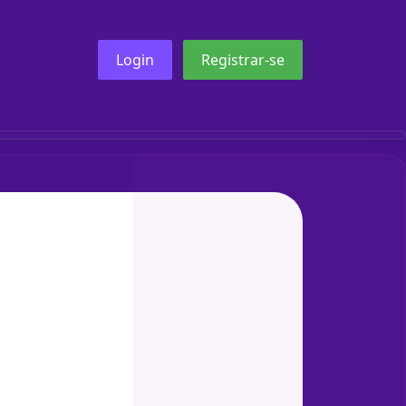
Login
Registrar-se