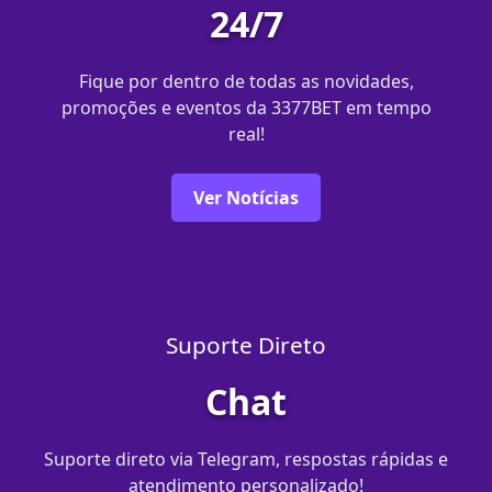
24/7
Fique por dentro de todas as novidades,
promoções e eventos da 3377BET em tempo
real!
Ver Notícias
Suporte Direto
Chat
Suporte direto via Telegram, respostas rápidas e
atendimento personalizado!