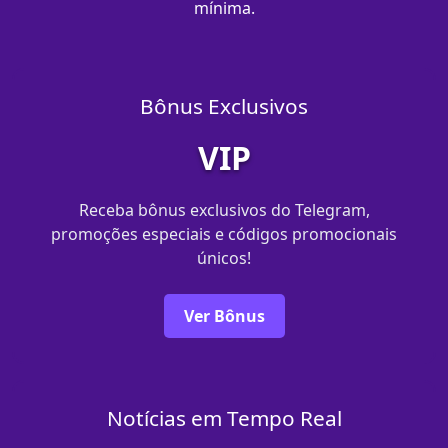
mínima.
Bônus Exclusivos
VIP
Receba bônus exclusivos do Telegram,
promoções especiais e códigos promocionais
únicos!
Ver Bônus
Notícias em Tempo Real