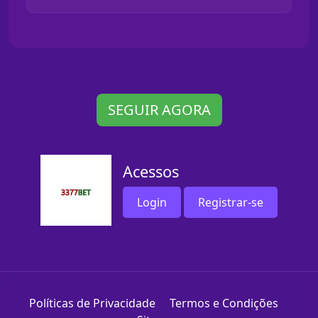
SEGUIR AGORA
Acessos
Login
Registrar-se
Políticas de Privacidade
Termos e Condições