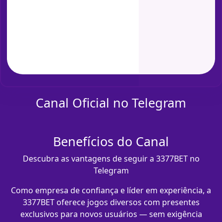
Canal Oficial no Telegram
Benefícios do Canal
Descubra as vantagens de seguir a 3377BET no
Telegram
Como empresa de confiança e líder em experiência, a
3377BET oferece jogos diversos com presentes
exclusivos para novos usuários — sem exigência