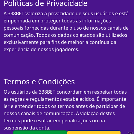
Políticas de Privacidade
A 338BET valoriza a privacidade de seus usuários e está
empenhada em proteger todas as informações
pessoais fornecidas durante o uso de nossos canais de
comunicação. Todos os dados coletados são utilizados
exclusivamente para fins de melhoria contínua da
experiência de nossos jogadores.
Termos e Condições
Os usuários da 338BET concordam em respeitar todas
as regras e regulamentos estabelecidos. É importante
ler e entender todos os termos antes de participar de
nossos canais de comunicação. A violação destes
termos pode resultar em penalizações ou na
suspensão da conta.