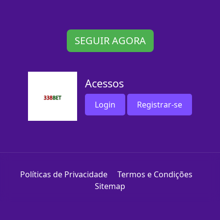
SEGUIR AGORA
Acessos
Login
Registrar-se
Políticas de Privacidade
Termos e Condições
Sitemap