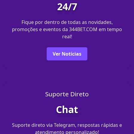
24/7
Fique por dentro de todas as novidades,
promoções e eventos da 344BET.COM em tempo
real!
Ver Notícias
Suporte Direto
Chat
Suporte direto via Telegram, respostas rápidas e
atendimento personalizado!