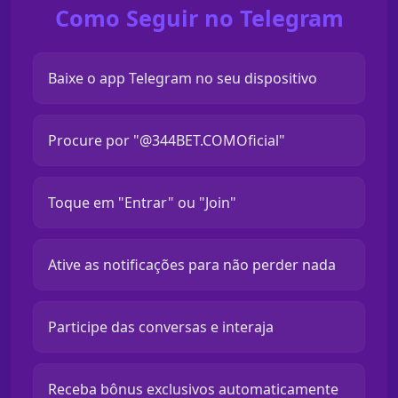
Como Seguir no Telegram
Baixe o app Telegram no seu dispositivo
Procure por "@344BET.COMOficial"
Toque em "Entrar" ou "Join"
Ative as notificações para não perder nada
Participe das conversas e interaja
Receba bônus exclusivos automaticamente