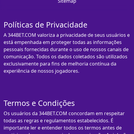
Sitemap
Políticas de Privacidade
A 344BET.COM valoriza a privacidade de seus usuários e
está empenhada em proteger todas as informações
pessoais fornecidas durante o uso de nossos canais de
comunicação. Todos os dados coletados são utilizados
exclusivamente para fins de melhoria contínua da
experiência de nossos jogadores.
Termos e Condições
Os usuários da 344BET.COM concordam em respeitar
todas as regras e regulamentos estabelecidos. É
importante ler e entender todos os termos antes de