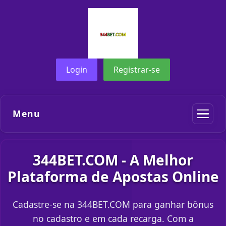
Login
Registrar-se
Menu
344BET.COM - A Melhor
Plataforma de Apostas Online
Cadastre-se na 344BET.COM para ganhar bônus
no cadastro e em cada recarga. Com a