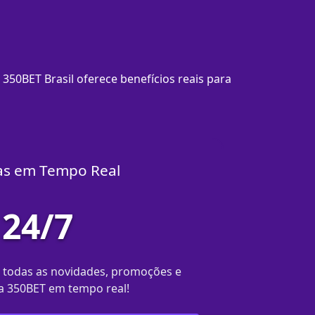
350BET Brasil oferece benefícios reais para
as em Tempo Real
24/7
e todas as novidades, promoções e
a 350BET em tempo real!