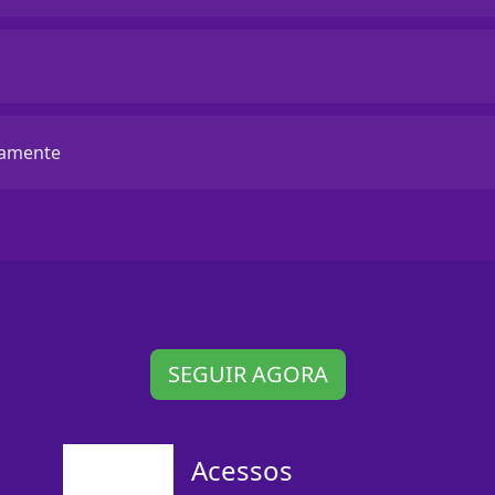
camente
SEGUIR AGORA
Acessos