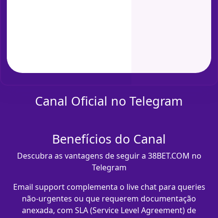
Canal Oficial no Telegram
Benefícios do Canal
Descubra as vantagens de seguir a 38BET.COM no
Telegram
Email support complementa o live chat para queries
não-urgentes ou que requerem documentação
anexada, com SLA (Service Level Agreement) de