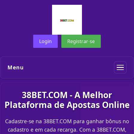
Login
Registrar-se
Menu
38BET.COM - A Melhor
Plataforma de Apostas Online
Cadastre-se na 38BET.COM para ganhar bônus no
cadastro e em cada recarga. Com a 38BET.COM,