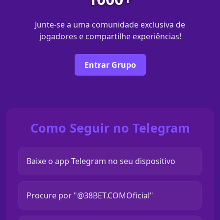
Junte-se a uma comunidade exclusiva de
jogadores e compartilhe experiências!
Entrar Grupo
Como Seguir no Telegram
Baixe o app Telegram no seu dispositivo
Procure por "@38BET.COMOficial"