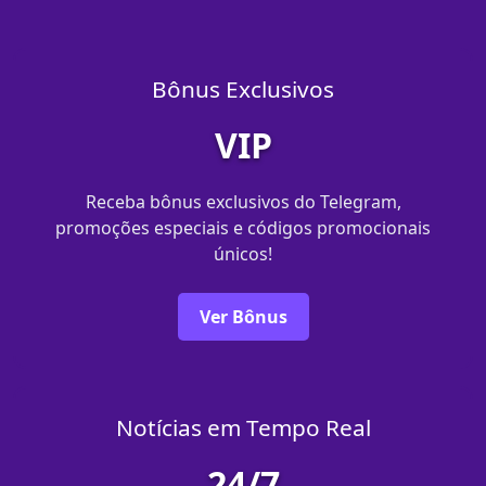
Bônus Exclusivos
VIP
Receba bônus exclusivos do Telegram,
promoções especiais e códigos promocionais
únicos!
Ver Bônus
Notícias em Tempo Real
24/7