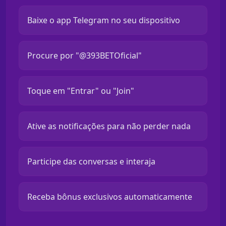
Baixe o app Telegram no seu dispositivo
Procure por "@393BETOficial"
Toque em "Entrar" ou "Join"
Ative as notificações para não perder nada
Participe das conversas e interaja
Receba bônus exclusivos automaticamente