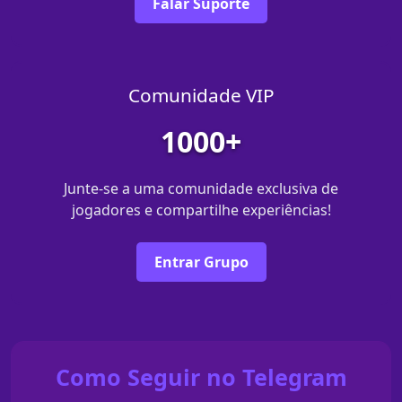
Falar Suporte
Comunidade VIP
1000+
Junte-se a uma comunidade exclusiva de
jogadores e compartilhe experiências!
Entrar Grupo
Como Seguir no Telegram