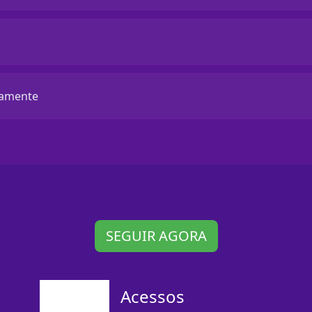
camente
SEGUIR AGORA
Acessos