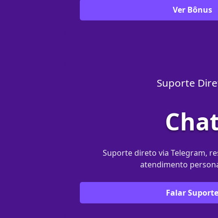
Ver Bônus
Suporte Dire
Cha
Suporte direto via Telegram, r
atendimento persona
Falar Suport