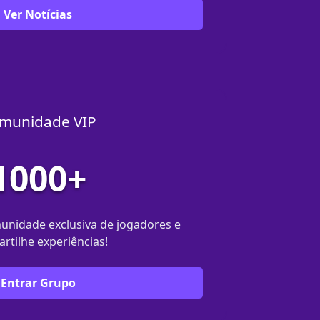
Ver Notícias
munidade VIP
1000+
unidade exclusiva de jogadores e
rtilhe experiências!
Entrar Grupo