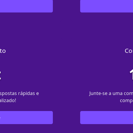
to
Co
t
espostas rápidas e
Junte-se a uma com
lizado!
compa
e