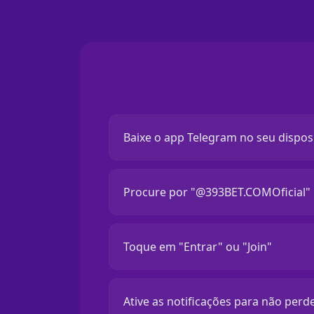
Baixe o app Telegram no seu disposi
Procure por "@393BET.COMOficial"
Toque em "Entrar" ou "Join"
Ative as notificações para não perd