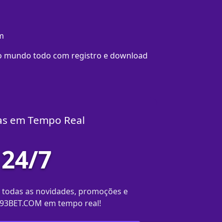
m
 do mundo todo com registro e download
as em Tempo Real
24/7
e todas as novidades, promoções e
393BET.COM em tempo real!