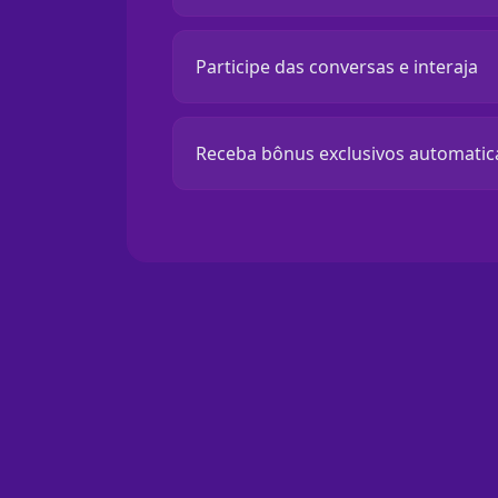
Participe das conversas e interaja
Receba bônus exclusivos automati