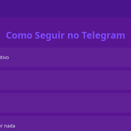
Como Seguir no Telegram
tivo
er nada