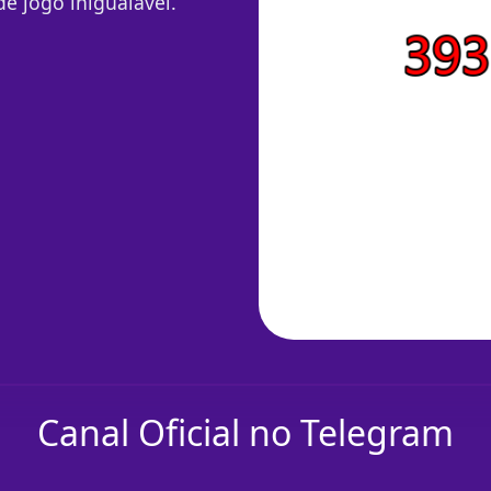
e jogo inigualável.
Canal Oficial no Telegram