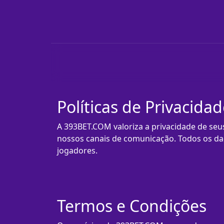
Políticas de Privacida
A 393BET.COM valoriza a privacidade de se
nossos canais de comunicação. Todos os dad
jogadores.
Termos e Condições