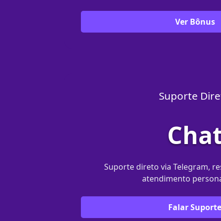
Ver Bônus
Suporte Dire
Cha
Suporte direto via Telegram, r
atendimento persona
Falar Suport