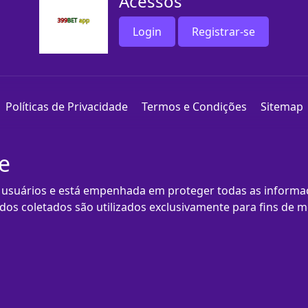
Acessos
Login
Registrar-se
Políticas de Privacidade
Termos e Condições
Sitemap
de
s usuários e está empenhada em proteger todas as informa
os coletados são utilizados exclusivamente para fins de m