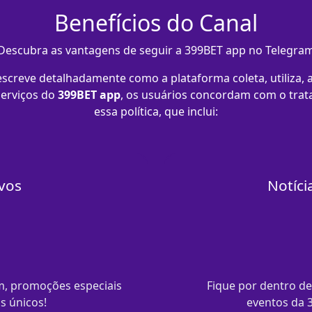
Benefícios do Canal
Descubra as vantagens de seguir a 399BET app no Telegra
screve detalhadamente como a plataforma coleta, utiliza,
 serviços do
399BET app
, os usuários concordam com o tra
essa política, que inclui:
vos
Notíci
m, promoções especiais
Fique por dentro d
s únicos!
eventos da 