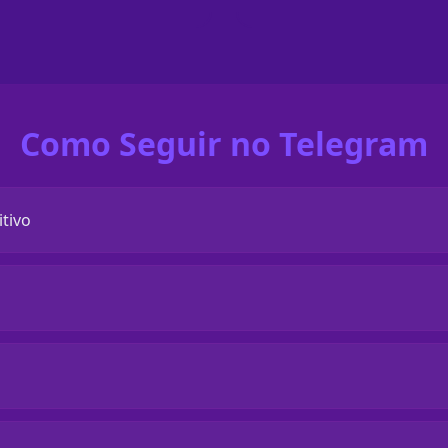
Como Seguir no Telegram
tivo