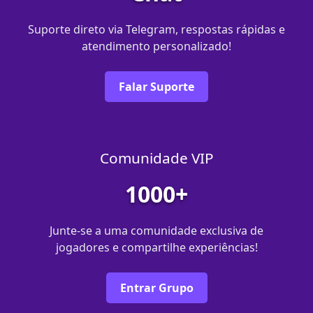
Suporte direto via Telegram, respostas rápidas e
atendimento personalizado!
Falar Suporte
Comunidade VIP
1000+
Junte-se a uma comunidade exclusiva de
jogadores e compartilhe experiências!
Entrar Grupo