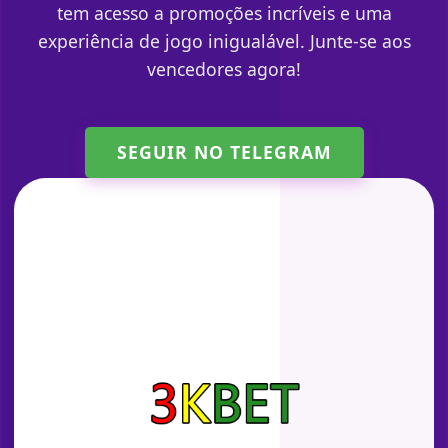
tem acesso a promoções incríveis e uma
experiência de jogo inigualável. Junte-se aos
vencedores agora!
SEGUIR NO TELEGRAM