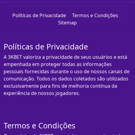
Políticas de Privacidade
Termos e Condições
Sitemap
Políticas de Privacidade
A 3KBET valoriza a privacidade de seus usuários e está
empenhada em proteger todas as informações
pessoais fornecidas durante o uso de nossos canais de
comunicação. Todos os dados coletados são utilizados
exclusivamente para fins de melhoria contínua da
experiência de nossos jogadores.
Termos e Condições