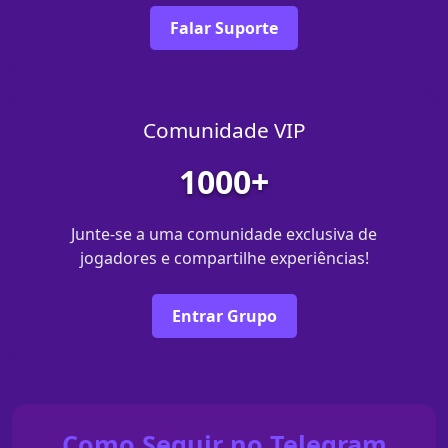
Falar Suporte
Comunidade VIP
1000+
Junte-se a uma comunidade exclusiva de
jogadores e compartilhe experiências!
Entrar Grupo
Como Seguir no Telegram