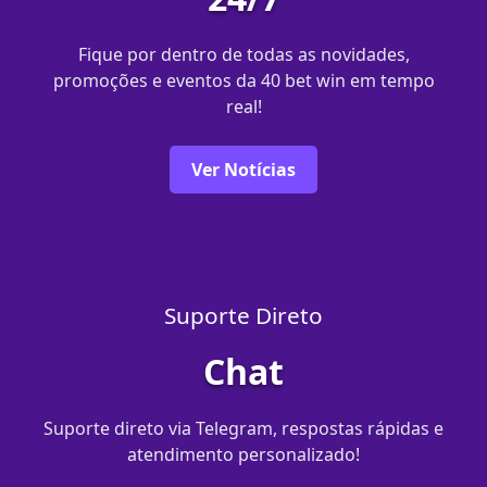
Fique por dentro de todas as novidades,
promoções e eventos da 40 bet win em tempo
real!
Ver Notícias
Suporte Direto
Chat
Suporte direto via Telegram, respostas rápidas e
atendimento personalizado!