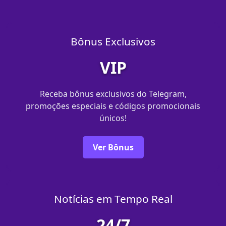
Bônus Exclusivos
VIP
Receba bônus exclusivos do Telegram,
promoções especiais e códigos promocionais
únicos!
Ver Bônus
Notícias em Tempo Real
24/7