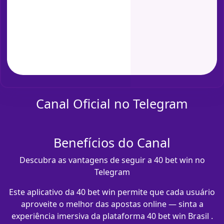
Canal Oficial no Telegram
Benefícios do Canal
Descubra as vantagens de seguir a 40 bet win no
Telegram
Este aplicativo da 40 bet win permite que cada usuário
aproveite o melhor das apostas online — sinta a
experiência imersiva da plataforma 40 bet win Brasil .