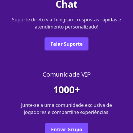
Chat
Suporte direto via Telegram, respostas rápidas e
atendimento personalizado!
Falar Suporte
Comunidade VIP
1000+
Junte-se a uma comunidade exclusiva de
jogadores e compartilhe experiências!
Entrar Grupo