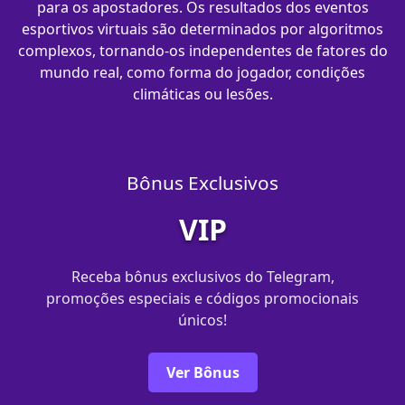
para os apostadores. Os resultados dos eventos
esportivos virtuais são determinados por algoritmos
complexos, tornando-os independentes de fatores do
mundo real, como forma do jogador, condições
climáticas ou lesões.
Bônus Exclusivos
VIP
Receba bônus exclusivos do Telegram,
promoções especiais e códigos promocionais
únicos!
Ver Bônus