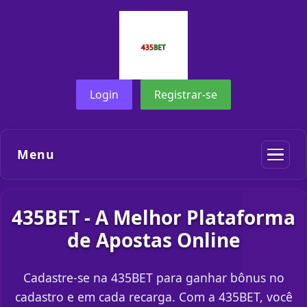
Login
Registrar-se
Menu
435BET - A Melhor Plataforma
de Apostas Online
Cadastre-se na 435BET para ganhar bônus no
cadastro e em cada recarga. Com a 435BET, você