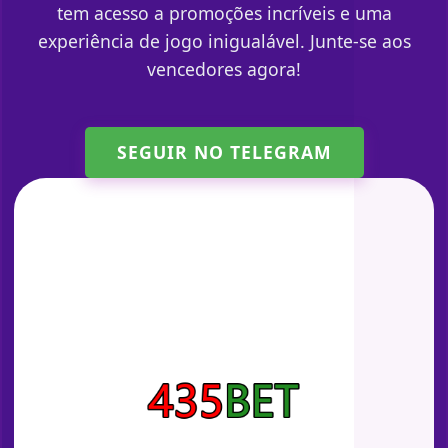
tem acesso a promoções incríveis e uma
experiência de jogo inigualável. Junte-se aos
vencedores agora!
SEGUIR NO TELEGRAM