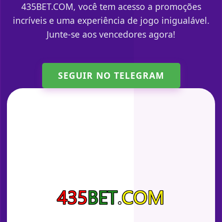
435BET.COM, você tem acesso a promoções
incríveis e uma experiência de jogo inigualável.
Junte-se aos vencedores agora!
SEGUIR NO TELEGRAM