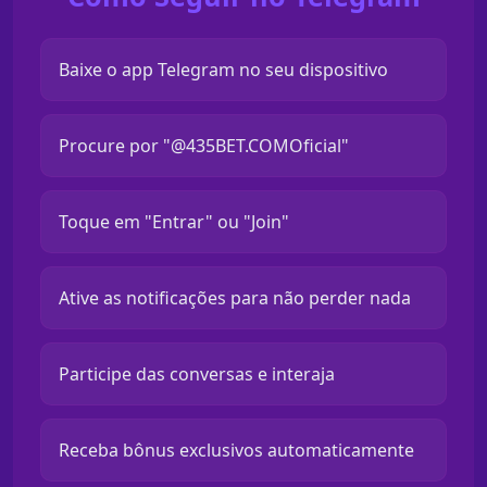
Baixe o app Telegram no seu dispositivo
Procure por "@435BET.COMOficial"
Toque em "Entrar" ou "Join"
Ative as notificações para não perder nada
Participe das conversas e interaja
Receba bônus exclusivos automaticamente