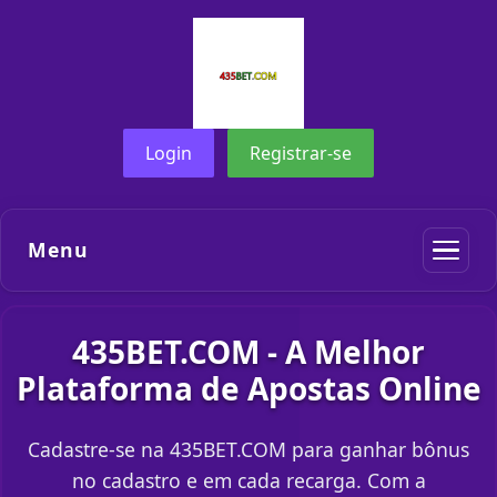
Login
Registrar-se
Menu
435BET.COM - A Melhor
Plataforma de Apostas Online
Cadastre-se na 435BET.COM para ganhar bônus
no cadastro e em cada recarga. Com a