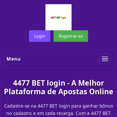
Login
Registrar-se
Menu
4477 BET login - A Melhor
Plataforma de Apostas Online
Cadastre-se na 4477 BET login para ganhar bônus
no cadastro e em cada recarga. Com a 4477 BET