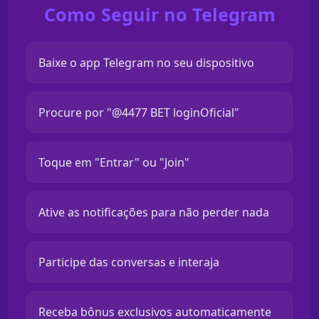
Como Seguir no Telegram
Baixe o app Telegram no seu dispositivo
Procure por "@4477 BET loginOficial"
Toque em "Entrar" ou "Join"
Ative as notificações para não perder nada
Participe das conversas e interaja
Receba bônus exclusivos automaticamente