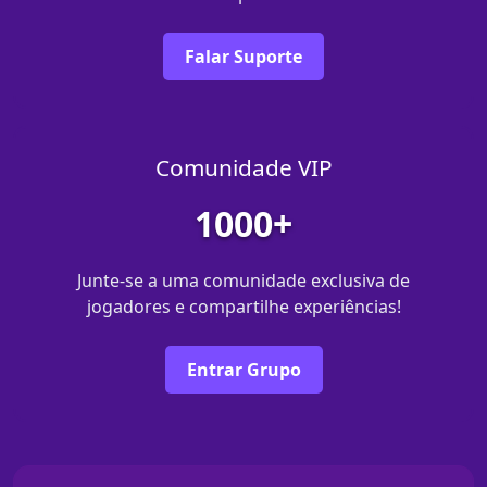
Falar Suporte
Comunidade VIP
1000+
Junte-se a uma comunidade exclusiva de
jogadores e compartilhe experiências!
Entrar Grupo