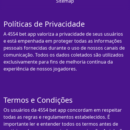
Sitemap
Políticas de Privacidade
A 4554 bet app valoriza a privacidade de seus usuários
e está empenhada em proteger todas as informações
pessoais fornecidas durante o uso de nossos canais de
comunicação. Todos os dados coletados são utilizados
exclusivamente para fins de melhoria contínua da
experiência de nossos jogadores.
Termos e Condições
Os usuários da 4554 bet app concordam em respeitar
todas as regras e regulamentos estabelecidos. É
importante ler e entender todos os termos antes de