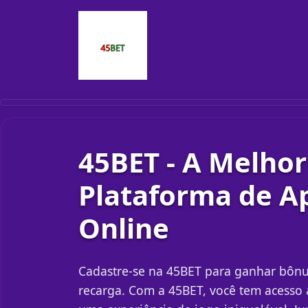
45BET - A Melhor
Plataforma de A
Online
Cadastre-se na 45BET para ganhar bônu
recarga. Com a 45BET, você tem acesso 