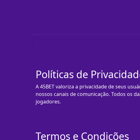
Políticas de Privacida
A 45BET valoriza a privacidade de seus usu
nossos canais de comunicação. Todos os dad
jogadores.
Termos e Condições