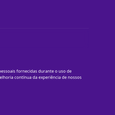
pessoais fornecidas durante o uso de
elhoria contínua da experiência de nossos