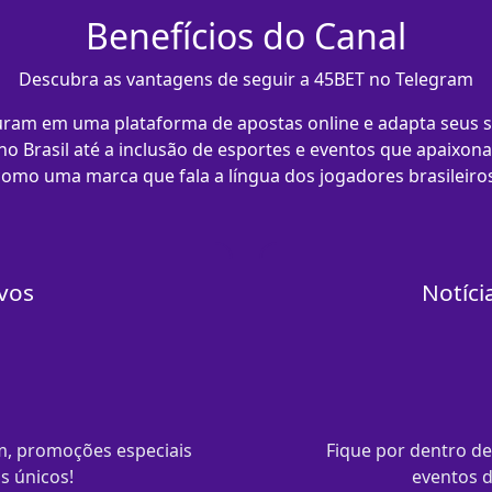
Benefícios do Canal
Descubra as vantagens de seguir a 45BET no Telegram
uram em uma plataforma de apostas online e adapta seus ser
Brasil até a inclusão de esportes e eventos que apaixona
como uma marca que fala a língua dos jogadores brasileiros
vos
Notíci
m, promoções especiais
Fique por dentro d
s únicos!
eventos 