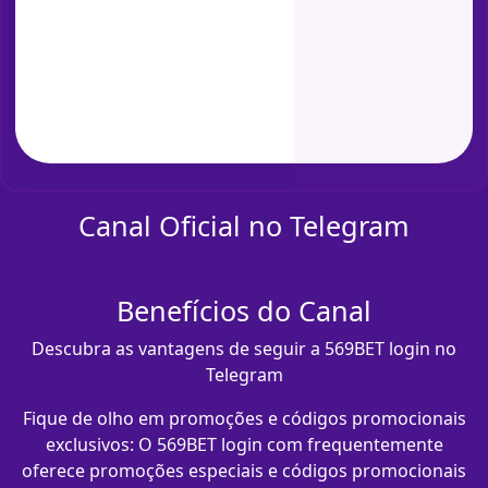
Canal Oficial no Telegram
Benefícios do Canal
Descubra as vantagens de seguir a 569BET login no
Telegram
Fique de olho em promoções e códigos promocionais
exclusivos: O 569BET login com​ frequentemente
oferece promoções especiais e códigos promocionais