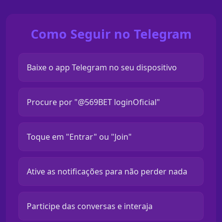
Como Seguir no Telegram
Baixe o app Telegram no seu dispositivo
Procure por "@569BET loginOficial"
Toque em "Entrar" ou "Join"
Ative as notificações para não perder nada
Participe das conversas e interaja