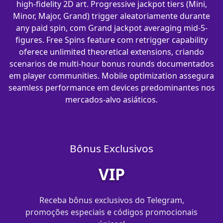
high-fidelity 2D art. Progressive jackpot tiers (Mini,
Minor, Major, Grand) trigger aleatoriamente durante
any paid spin, com Grand jackpot averaging mid-5-
figures. Free Spins feature com retrigger capability
oferece unlimited theoretical extensions, criando
scenarios de multi-hour bonus rounds documentados
em player communities. Mobile optimization assegura
seamless performance em devices predominantes nos
mercados-alvo asiáticos.
Bônus Exclusivos
VIP
Receba bônus exclusivos do Telegram,
promoções especiais e códigos promocionais