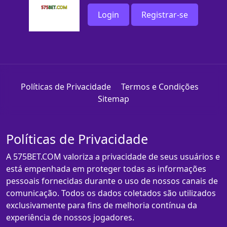
Login
Registrar-se
Políticas de Privacidade
Termos e Condições
Sitemap
Políticas de Privacidade
A 575BET.COM valoriza a privacidade de seus usuários e
está empenhada em proteger todas as informações
pessoais fornecidas durante o uso de nossos canais de
comunicação. Todos os dados coletados são utilizados
exclusivamente para fins de melhoria contínua da
experiência de nossos jogadores.