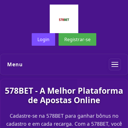
Login
Registrar-se
Menu
578BET - A Melhor Plataforma
de Apostas Online
Cadastre-se na 578BET para ganhar bônus no
cadastro e em cada recarga. Com a 578BET, você