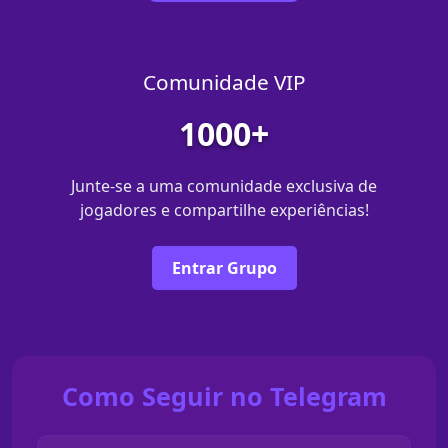
Comunidade VIP
1000+
Junte-se a uma comunidade exclusiva de
jogadores e compartilhe experiências!
Entrar Grupo
Como Seguir no Telegram