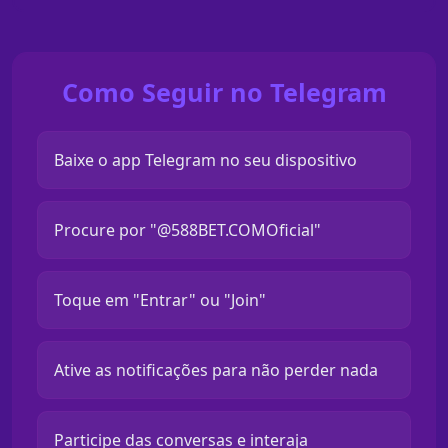
Como Seguir no Telegram
Baixe o app Telegram no seu dispositivo
Procure por "@588BET.COMOficial"
Toque em "Entrar" ou "Join"
Ative as notificações para não perder nada
Participe das conversas e interaja