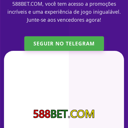
588BET.COM, você tem acesso a promoções
incríveis e uma experiência de jogo inigualável.
Junte-se aos vencedores agora!
SEGUIR NO TELEGRAM