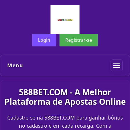
Login
Registrar-se
Menu
588BET.COM - A Melhor
Plataforma de Apostas Online
Cadastre-se na 588BET.COM para ganhar bônus
no cadastro e em cada recarga. Com a