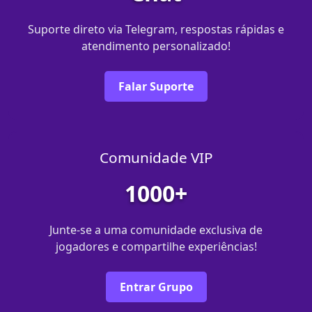
Suporte direto via Telegram, respostas rápidas e
atendimento personalizado!
Falar Suporte
Comunidade VIP
1000+
Junte-se a uma comunidade exclusiva de
jogadores e compartilhe experiências!
Entrar Grupo