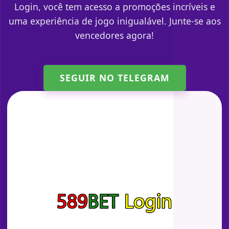
Login, você tem acesso a promoções incríveis e
uma experiência de jogo inigualável. Junte-se aos
vencedores agora!
SEGUIR NO TELEGRAM