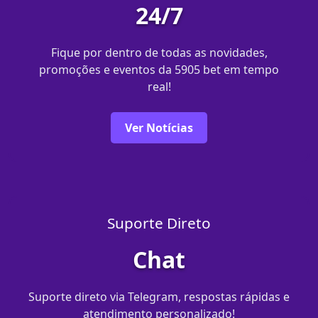
24/7
Fique por dentro de todas as novidades,
promoções e eventos da 5905 bet em tempo
real!
Ver Notícias
Suporte Direto
Chat
Suporte direto via Telegram, respostas rápidas e
atendimento personalizado!