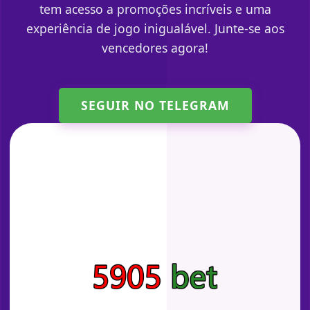
tem acesso a promoções incríveis e uma
experiência de jogo inigualável. Junte-se aos
vencedores agora!
SEGUIR NO TELEGRAM