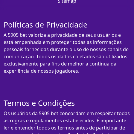
Sitemap
Políticas de Privacidade
A 5905 bet valoriza a privacidade de seus usuários e
está empenhada em proteger todas as informações
pessoais fornecidas durante o uso de nossos canais de
comunicação. Todos os dados coletados são utilizados
exclusivamente para fins de melhoria contínua da
experiência de nossos jogadores.
Termos e Condições
Os usuários da 5905 bet concordam em respeitar todas
as regras e regulamentos estabelecidos. É importante
ler e entender todos os termos antes de participar de