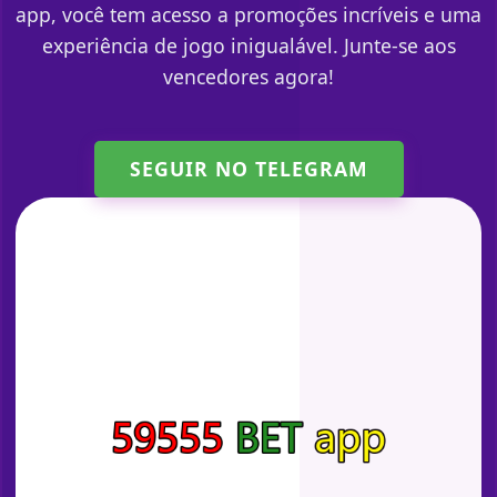
app, você tem acesso a promoções incríveis e uma
experiência de jogo inigualável. Junte-se aos
vencedores agora!
SEGUIR NO TELEGRAM