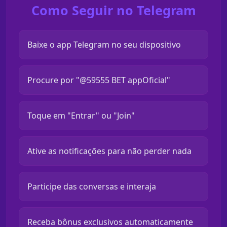
Como Seguir no Telegram
Baixe o app Telegram no seu dispositivo
Procure por "@59555 BET appOficial"
Toque em "Entrar" ou "Join"
Ative as notificações para não perder nada
Participe das conversas e interaja
Receba bônus exclusivos automaticamente