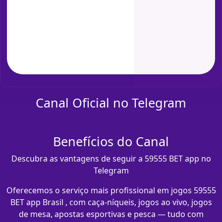
Canal Oficial no Telegram
Benefícios do Canal
Descubra as vantagens de seguir a 59555 BET app no
Telegram
Oferecemos o serviço mais profissional em jogos 59555
BET app Brasil , com caça-níqueis, jogos ao vivo, jogos
de mesa, apostas esportivas e pesca — tudo com