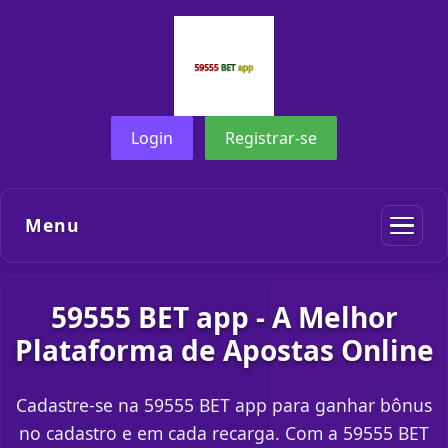
Login
Registrar-se
Menu
59555 BET app - A Melhor
Plataforma de Apostas Online
Cadastre-se na 59555 BET app para ganhar bônus
no cadastro e em cada recarga. Com a 59555 BET