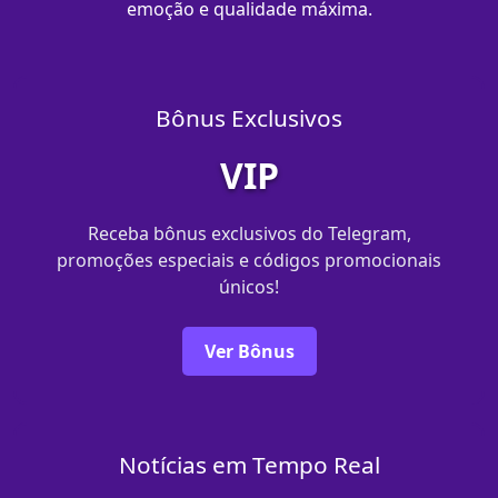
emoção e qualidade máxima.
Bônus Exclusivos
VIP
Receba bônus exclusivos do Telegram,
promoções especiais e códigos promocionais
únicos!
Ver Bônus
Notícias em Tempo Real