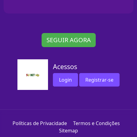
SEGUIR AGORA
Acessos
Login
Registrar-se
Políticas de Privacidade
Termos e Condições
Sitemap