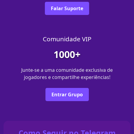
Falar Suporte
Comunidade VIP
1000+
Junte-se a uma comunidade exclusiva de
jogadores e compartilhe experiências!
Entrar Grupo
Como Seguir no Telegram