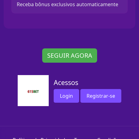
Receba bônus exclusivos automaticamente
SEGUIR AGORA
Acessos
Login
Registrar-se