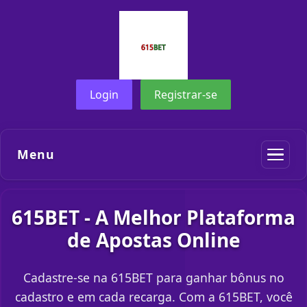
Login
Registrar-se
Menu
615BET - A Melhor Plataforma
de Apostas Online
Cadastre-se na 615BET para ganhar bônus no
cadastro e em cada recarga. Com a 615BET, você