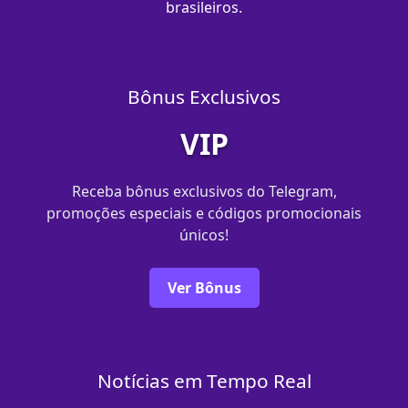
brasileiros.
Bônus Exclusivos
VIP
Receba bônus exclusivos do Telegram,
promoções especiais e códigos promocionais
únicos!
Ver Bônus
Notícias em Tempo Real