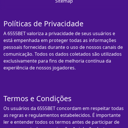
Sitemap
Políticas de Privacidade
A 6555BET valoriza a privacidade de seus usuários e
está empenhada em proteger todas as informações
pessoais fornecidas durante o uso de nossos canais de
comunicação. Todos os dados coletados são utilizados
exclusivamente para fins de melhoria contínua da
experiência de nossos jogadores.
Termos e Condições
Os usuários da 6555BET concordam em respeitar todas
as regras e regulamentos estabelecidos. É importante
ler e entender todos os termos antes de participar de