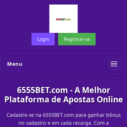
Login
Registrar-se
Menu
6555BET.com - A Melhor
Plataforma de Apostas Online
Cadastre-se na 6555BET.com para ganhar bônus
no cadastro e em cada recarga. Com a