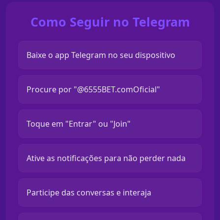
Como Seguir no Telegram
Baixe o app Telegram no seu dispositivo
Procure por "@6555BET.comOficial"
Toque em "Entrar" ou "Join"
Ative as notificações para não perder nada
Participe das conversas e interaja