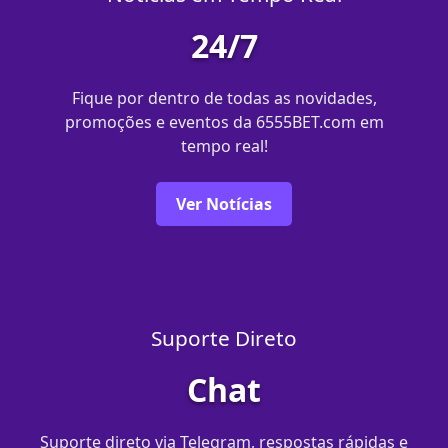
24/7
Fique por dentro de todas as novidades,
promoções e eventos da 6555BET.com em
tempo real!
Ver Notícias
Suporte Direto
Chat
Suporte direto via Telegram, respostas rápidas e