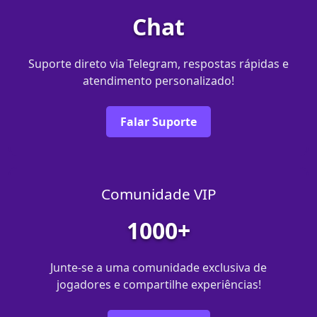
Chat
Suporte direto via Telegram, respostas rápidas e
atendimento personalizado!
Falar Suporte
Comunidade VIP
1000+
Junte-se a uma comunidade exclusiva de
jogadores e compartilhe experiências!