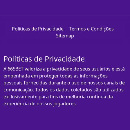
Políticas de Privacidade
Termos e Condições
Sitemap
Políticas de Privacidade
A 665BET valoriza a privacidade de seus usuários e está
empenhada em proteger todas as informações
pessoais fornecidas durante o uso de nossos canais de
comunicação. Todos os dados coletados são utilizados
exclusivamente para fins de melhoria contínua da
experiência de nossos jogadores.