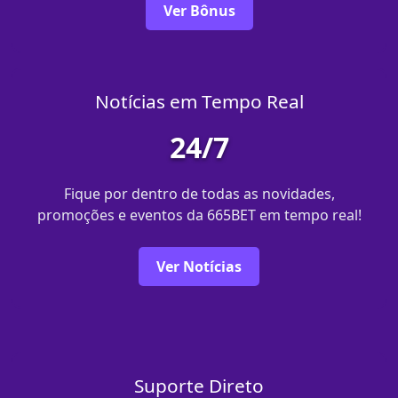
Ver Bônus
Notícias em Tempo Real
24/7
Fique por dentro de todas as novidades,
promoções e eventos da 665BET em tempo real!
Ver Notícias
Suporte Direto