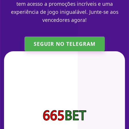
tem acesso a promoções incríveis e uma
experiência de jogo inigualável. Junte-se aos
vencedores agora!
SEGUIR NO TELEGRAM