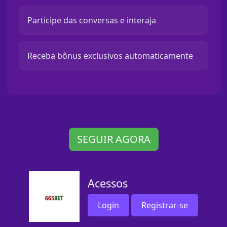
Participe das conversas e interaja
Receba bônus exclusivos automaticamente
SEGUIR AGORA
Acessos
Login
Registrar-se