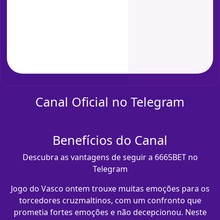
Canal Oficial no Telegram
Benefícios do Canal
Descubra as vantagens de seguir a 6665BET no
Telegram
Jogo do Vasco ontem trouxe muitas emoções para os
torcedores cruzmaltinos, com um confronto que
prometia fortes emoções e não decepcionou. Neste