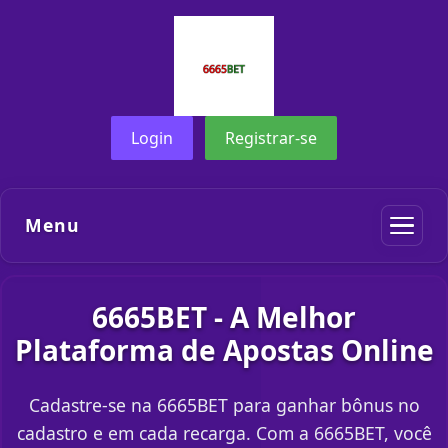
Login
Registrar-se
Menu
6665BET - A Melhor
Plataforma de Apostas Online
Cadastre-se na 6665BET para ganhar bônus no
cadastro e em cada recarga. Com a 6665BET, você