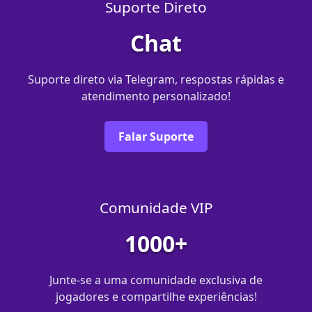
Suporte Direto
Chat
Suporte direto via Telegram, respostas rápidas e
atendimento personalizado!
Falar Suporte
Comunidade VIP
1000+
Junte-se a uma comunidade exclusiva de
jogadores e compartilhe experiências!