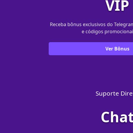
VIP
Receba bônus exclusivos do Telegra
e códigos promocionai
Ver Bônus
Suporte Dire
Cha