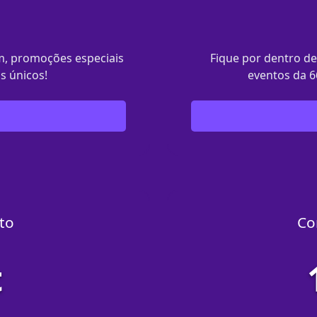
m, promoções especiais
Fique por dentro d
s únicos!
eventos da 6
to
Co
t