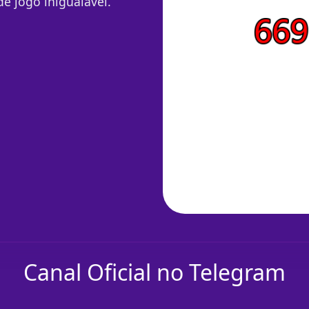
e jogo inigualável.
Canal Oficial no Telegram