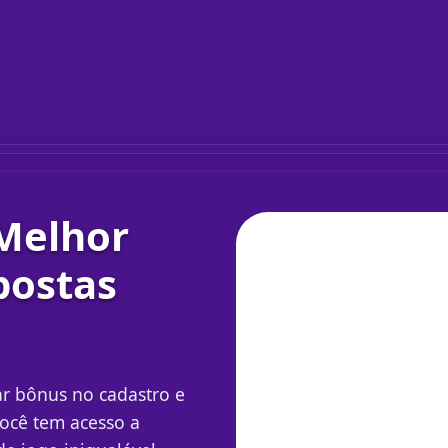
 Melhor
postas
r bônus no cadastro e
ocê tem acesso a