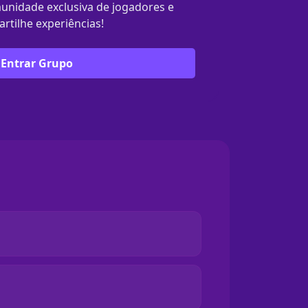
unidade exclusiva de jogadores e
rtilhe experiências!
Entrar Grupo