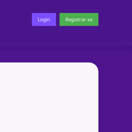
Login
Registrar-se