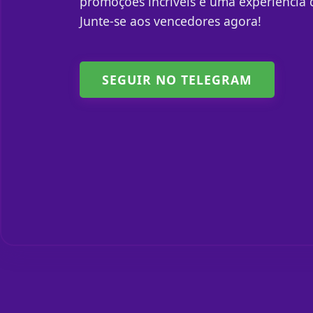
promoções incríveis e uma experiência d
Junte-se aos vencedores agora!
SEGUIR NO TELEGRAM