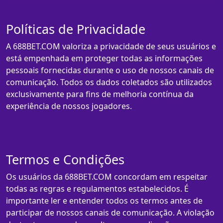
Políticas de Privacidade
A 688BET.COM valoriza a privacidade de seus usuários e
está empenhada em proteger todas as informações
pessoais fornecidas durante o uso de nossos canais de
comunicação. Todos os dados coletados são utilizados
exclusivamente para fins de melhoria contínua da
experiência de nossos jogadores.
Termos e Condições
Os usuários da 688BET.COM concordam em respeitar
todas as regras e regulamentos estabelecidos. É
importante ler e entender todos os termos antes de
participar de nossos canais de comunicação. A violação