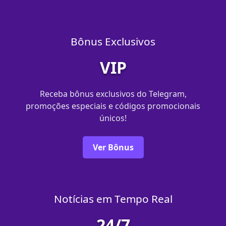
Bônus Exclusivos
VIP
Receba bônus exclusivos do Telegram,
promoções especiais e códigos promocionais
únicos!
Ver Bônus
Notícias em Tempo Real
24/7