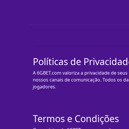
Políticas de Privacida
A 6GBET.com valoriza a privacidade de seu
nossos canais de comunicação. Todos os dad
jogadores.
Termos e Condições