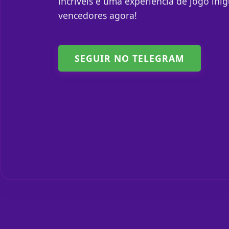
incríveis e uma experiência de jogo inig
vencedores agora!
SEGUIR NO TELEGRAM