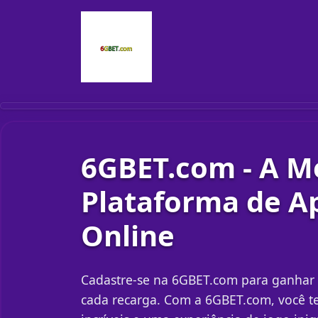
6GBET.com - A M
Plataforma de A
Online
Cadastre-se na 6GBET.com para ganhar
cada recarga. Com a 6GBET.com, você 