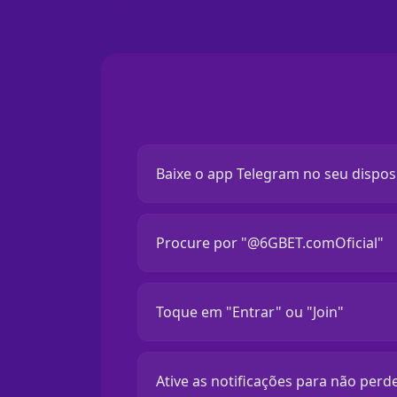
Baixe o app Telegram no seu disposi
Procure por "@6GBET.comOficial"
Toque em "Entrar" ou "Join"
Ative as notificações para não perd