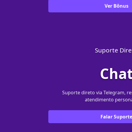
Ver Bônus
Suporte Dire
Cha
Suporte direto via Telegram, r
atendimento persona
Falar Suport