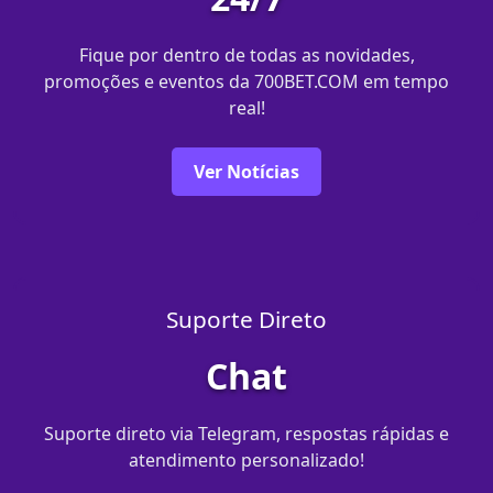
Fique por dentro de todas as novidades,
promoções e eventos da 700BET.COM em tempo
real!
Ver Notícias
Suporte Direto
Chat
Suporte direto via Telegram, respostas rápidas e
atendimento personalizado!