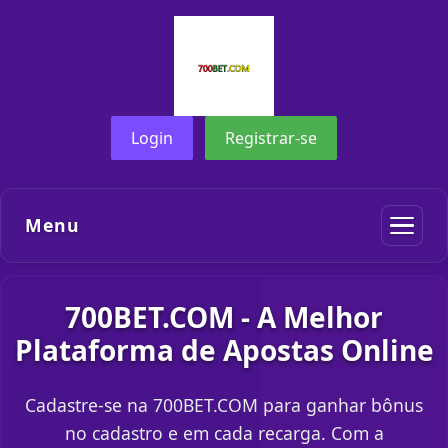
Login
Registrar-se
Menu
700BET.COM - A Melhor
Plataforma de Apostas Online
Cadastre-se na 700BET.COM para ganhar bônus
no cadastro e em cada recarga. Com a