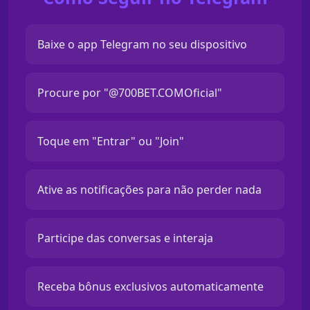
Baixe o app Telegram no seu dispositivo
Procure por "@700BET.COMOficial"
Toque em "Entrar" ou "Join"
Ative as notificações para não perder nada
Participe das conversas e interaja
Receba bônus exclusivos automaticamente