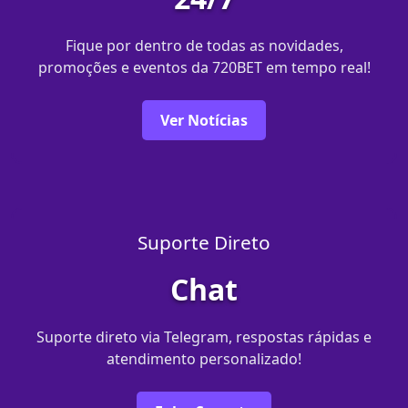
Fique por dentro de todas as novidades,
promoções e eventos da 720BET em tempo real!
Ver Notícias
Suporte Direto
Chat
Suporte direto via Telegram, respostas rápidas e
atendimento personalizado!