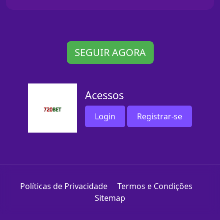
SEGUIR AGORA
Acessos
Login
Registrar-se
Políticas de Privacidade
Termos e Condições
Sitemap