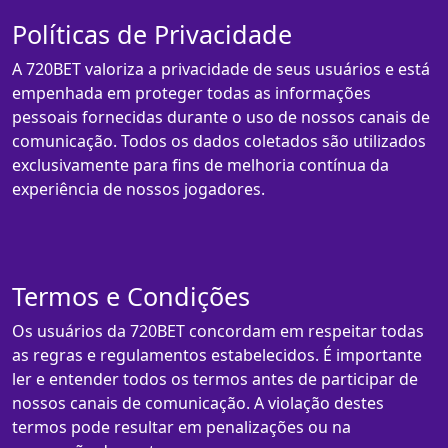
Políticas de Privacidade
A 720BET valoriza a privacidade de seus usuários e está
empenhada em proteger todas as informações
pessoais fornecidas durante o uso de nossos canais de
comunicação. Todos os dados coletados são utilizados
exclusivamente para fins de melhoria contínua da
experiência de nossos jogadores.
Termos e Condições
Os usuários da 720BET concordam em respeitar todas
as regras e regulamentos estabelecidos. É importante
ler e entender todos os termos antes de participar de
nossos canais de comunicação. A violação destes
termos pode resultar em penalizações ou na