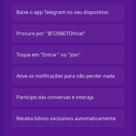
Baixe o app Telegram no seu dispositivo
Procure por "@720BETOficial"
Toque em "Entrar" ou "Join"
Ative as notificações para não perder nada
Participe das conversas e interaja
Receba bônus exclusivos automaticamente