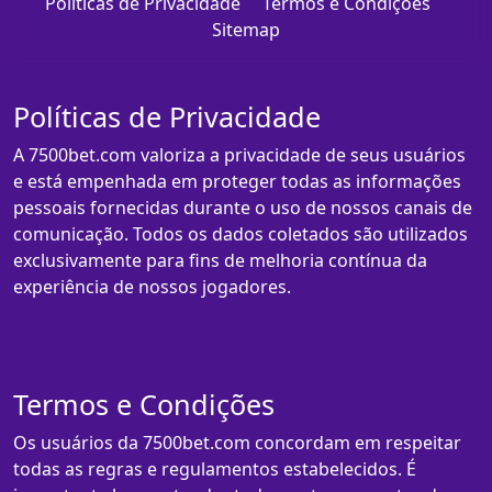
Políticas de Privacidade
Termos e Condições
Sitemap
Políticas de Privacidade
A 7500bet.com valoriza a privacidade de seus usuários
e está empenhada em proteger todas as informações
pessoais fornecidas durante o uso de nossos canais de
comunicação. Todos os dados coletados são utilizados
exclusivamente para fins de melhoria contínua da
experiência de nossos jogadores.
Termos e Condições
Os usuários da 7500bet.com concordam em respeitar
todas as regras e regulamentos estabelecidos. É