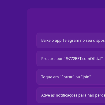
Baixe o app Telegram no seu disposi
Procure por "@772BET.comOficial"
Toque em "Entrar" ou "Join"
Ative as notificações para não perd