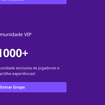
munidade VIP
1000+
unidade exclusiva de jogadores e
rtilhe experiências!
Entrar Grupo