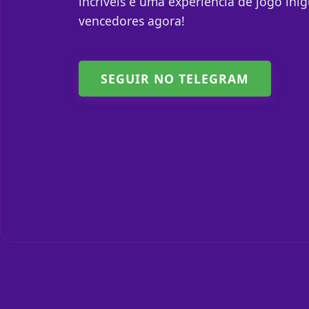
incríveis e uma experiência de jogo inig
vencedores agora!
SEGUIR NO TELEGRAM