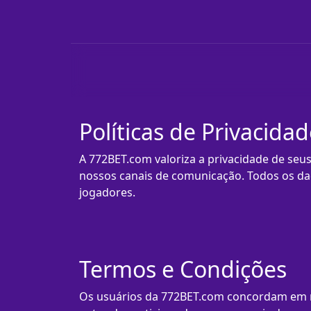
Políticas de Privacida
A 772BET.com valoriza a privacidade de se
nossos canais de comunicação. Todos os dad
jogadores.
Termos e Condições
Os usuários da 772BET.com concordam em re