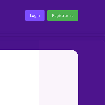
Login
Registrar-se