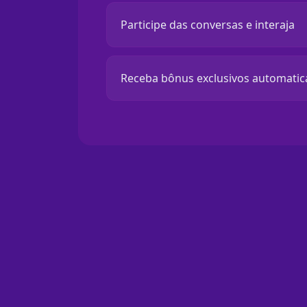
Participe das conversas e interaja
Receba bônus exclusivos automati