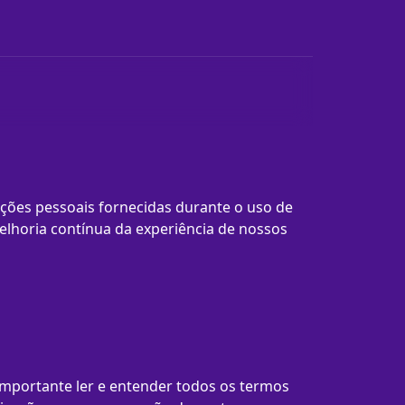
ções pessoais fornecidas durante o uso de
elhoria contínua da experiência de nossos
importante ler e entender todos os termos