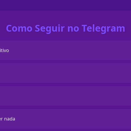
Como Seguir no Telegram
tivo
er nada