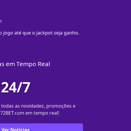
m
 jogo até que o jackpot seja ganho.
as em Tempo Real
24/7
e todas as novidades, promoções e
772BET.com em tempo real!
Ver Notícias