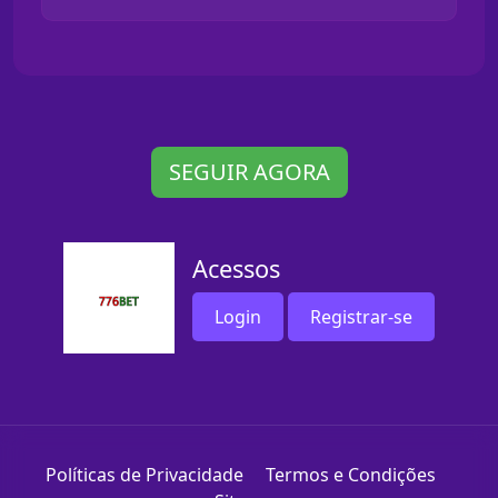
SEGUIR AGORA
Acessos
Login
Registrar-se
Políticas de Privacidade
Termos e Condições