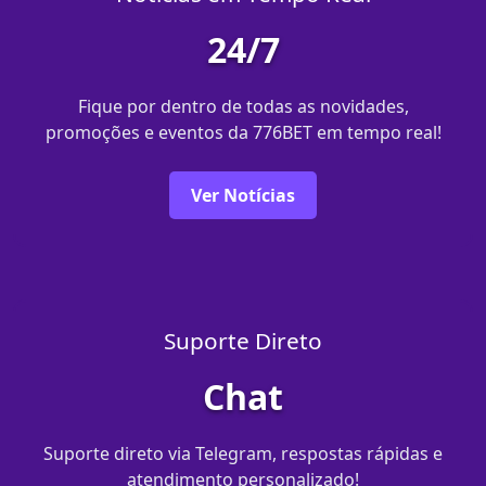
24/7
Fique por dentro de todas as novidades,
promoções e eventos da 776BET em tempo real!
Ver Notícias
Suporte Direto
Chat
Suporte direto via Telegram, respostas rápidas e
atendimento personalizado!