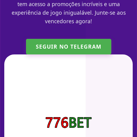
tem acesso a promoções incríveis e uma
experiência de jogo inigualável. Junte-se aos
vencedores agora!
SEGUIR NO TELEGRAM