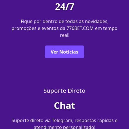
24/7
Fique por dentro de todas as novidades,
promoções e eventos da 776BET.COM em tempo
real!
Ver Notícias
Suporte Direto
Chat
Suporte direto via Telegram, respostas rápidas e
atendimento personalizado!