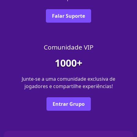
Falar Suporte
Comunidade VIP
1000+
Junte-se a uma comunidade exclusiva de
jogadores e compartilhe experiências!
Entrar Grupo