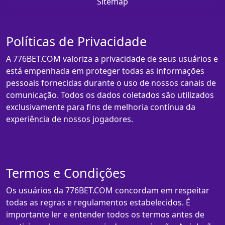
Sitemap
Políticas de Privacidade
A 776BET.COM valoriza a privacidade de seus usuários e
está empenhada em proteger todas as informações
pessoais fornecidas durante o uso de nossos canais de
comunicação. Todos os dados coletados são utilizados
exclusivamente para fins de melhoria contínua da
experiência de nossos jogadores.
Termos e Condições
Os usuários da 776BET.COM concordam em respeitar
todas as regras e regulamentos estabelecidos. É
importante ler e entender todos os termos antes de