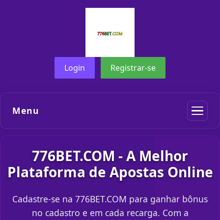
Login
Registrar-se
Menu
776BET.COM - A Melhor
Plataforma de Apostas Online
Cadastre-se na 776BET.COM para ganhar bônus
no cadastro e em cada recarga. Com a