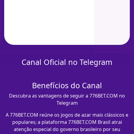
Canal Oficial no Telegram
Benefícios do Canal
Descubra as vantagens de seguir a 776BET.COM no
Telegram
A 776BET.COM reúne os jogos de azar mais clássicos e
populares; a plataforma 776BET.COM Brasil atrai
atenção especial do governo brasileiro por seu