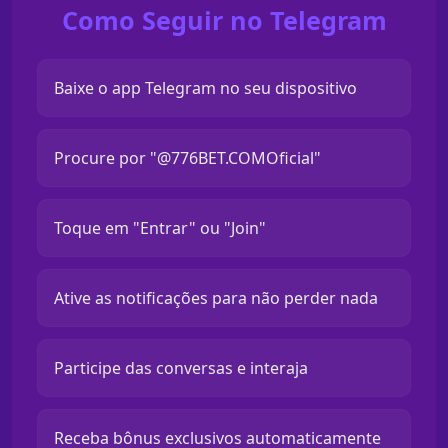
Como Seguir no Telegram
Baixe o app Telegram no seu dispositivo
Procure por "@776BET.COMOficial"
Toque em "Entrar" ou "Join"
Ative as notificações para não perder nada
Participe das conversas e interaja
Receba bônus exclusivos automaticamente