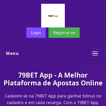
Login
Registrar-se
Menu
79BET App - A Melhor
Plataforma de Apostas Online
Cadastre-se na 79BET App para ganhar bônus no
cadastro e em cada recarga. Com a 79BET App,