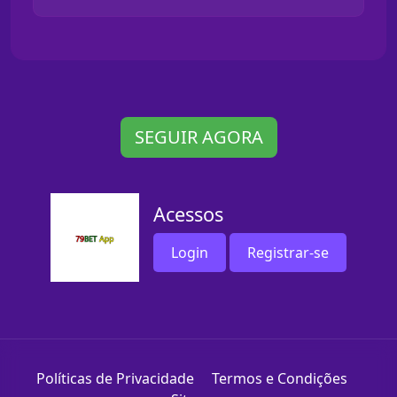
SEGUIR AGORA
Acessos
Login
Registrar-se
Políticas de Privacidade
Termos e Condições