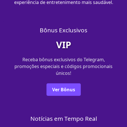
experiência de entretenimento mais saudável.
Bônus Exclusivos
VIP
Receba bônus exclusivos do Telegram,
promoções especiais e códigos promocionais
únicos!
Ver Bônus
Notícias em Tempo Real